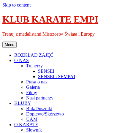
Skip to content
KLUB KARATE EMPI
Trenuj z medalistami Mistrzostw Świata i Europy
Menu
ROZKŁAD ZAJĘĆ
O NAS
Trenerzy
SENSEI
SENSEI i SEMPAI
Prasa o nas
Galeria
Filmy
Nasi partnerzy
KLUBY
Buk/Duszniki
Dopiewo/Skórzewo
UAM
O KARATE
Słownik