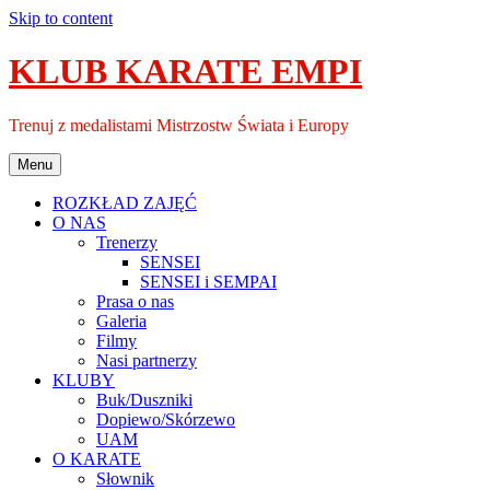
Skip to content
KLUB KARATE EMPI
Trenuj z medalistami Mistrzostw Świata i Europy
Menu
ROZKŁAD ZAJĘĆ
O NAS
Trenerzy
SENSEI
SENSEI i SEMPAI
Prasa o nas
Galeria
Filmy
Nasi partnerzy
KLUBY
Buk/Duszniki
Dopiewo/Skórzewo
UAM
O KARATE
Słownik