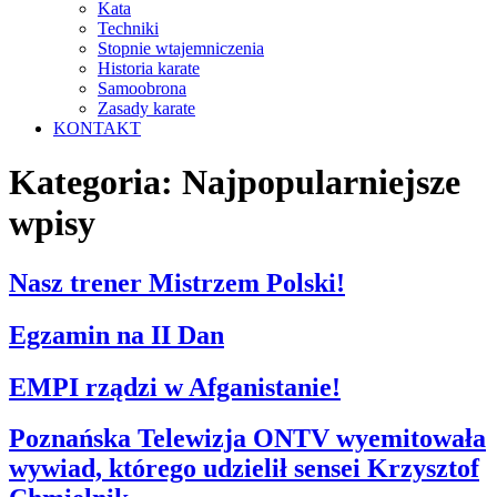
Kata
Techniki
Stopnie wtajemniczenia
Historia karate
Samoobrona
Zasady karate
KONTAKT
Kategoria:
Najpopularniejsze
wpisy
Nasz trener Mistrzem Polski!
Egzamin na II Dan
EMPI rządzi w Afganistanie!
Poznańska Telewizja ONTV wyemitowała
wywiad, którego udzielił sensei Krzysztof