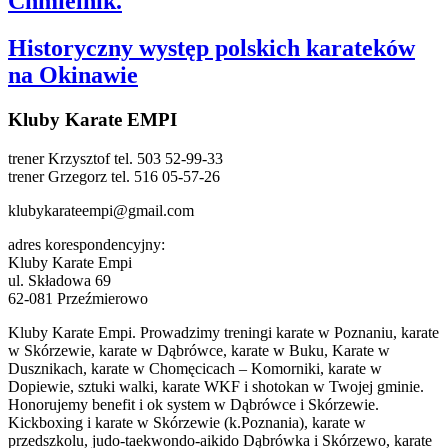
Chmielnik.
Historyczny występ polskich karateków
na Okinawie
Kluby Karate EMPI
trener Krzysztof tel. 503 52-99-33
trener Grzegorz tel. 516 05-57-26
klubykarateempi@gmail.com
adres korespondencyjny:
Kluby Karate Empi
ul. Składowa 69
62-081 Przeźmierowo
Kluby Karate Empi. Prowadzimy treningi karate w Poznaniu, karate
w Skórzewie, karate w Dąbrówce, karate w Buku, Karate w
Dusznikach, karate w Chomęcicach – Komorniki, karate w
Dopiewie, sztuki walki, karate WKF i shotokan w Twojej gminie.
Honorujemy benefit i ok system w Dąbrówce i Skórzewie.
Kickboxing i karate w Skórzewie (k.Poznania), karate w
przedszkolu, judo-taekwondo-aikido Dąbrówka i Skórzewo, karate