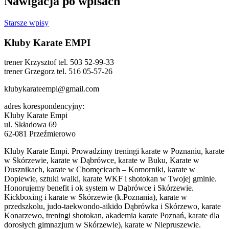
Nawigacja po wpisach
Starsze wpisy
Kluby Karate EMPI
trener Krzysztof tel. 503 52-99-33
trener Grzegorz tel. 516 05-57-26
klubykarateempi@gmail.com
adres korespondencyjny:
Kluby Karate Empi
ul. Składowa 69
62-081 Przeźmierowo
Kluby Karate Empi. Prowadzimy treningi karate w Poznaniu, karate
w Skórzewie, karate w Dąbrówce, karate w Buku, Karate w
Dusznikach, karate w Chomęcicach – Komorniki, karate w
Dopiewie, sztuki walki, karate WKF i shotokan w Twojej gminie.
Honorujemy benefit i ok system w Dąbrówce i Skórzewie.
Kickboxing i karate w Skórzewie (k.Poznania), karate w
przedszkolu, judo-taekwondo-aikido Dąbrówka i Skórzewo, karate
Konarzewo, treningi shotokan, akademia karate Poznań, karate dla
dorosłych gimnazjum w Skórzewie), karate w Niepruszewie.