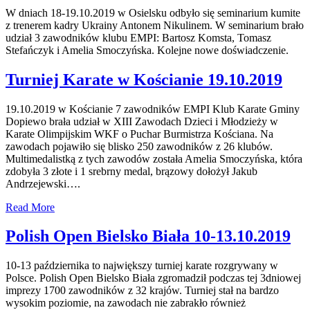
W dniach 18-19.10.2019 w Osielsku odbyło się seminarium kumite
z trenerem kadry Ukrainy Antonem Nikulinem. W seminarium brało
udział 3 zawodników klubu EMPI: Bartosz Komsta, Tomasz
Stefańczyk i Amelia Smoczyńska. Kolejne nowe doświadczenie.
Turniej Karate w Kościanie 19.10.2019
19.10.2019 w Kościanie 7 zawodników EMPI Klub Karate Gminy
Dopiewo brała udział w XIII Zawodach Dzieci i Młodzieży w
Karate Olimpijskim WKF o Puchar Burmistrza Kościana. Na
zawodach pojawiło się blisko 250 zawodników z 26 klubów.
Multimedalistką z tych zawodów została Amelia Smoczyńska, która
zdobyła 3 złote i 1 srebrny medal, brązowy dołożył Jakub
Andrzejewski….
Read More
Polish Open Bielsko Biała 10-13.10.2019
10-13 października to największy turniej karate rozgrywany w
Polsce. Polish Open Bielsko Biała zgromadził podczas tej 3dniowej
imprezy 1700 zawodników z 32 krajów. Turniej stał na bardzo
wysokim poziomie, na zawodach nie zabrakło również