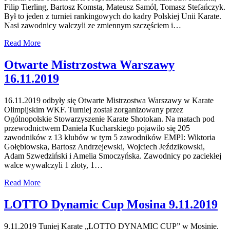
Filip Tierling, Bartosz Komsta, Mateusz Samól, Tomasz Stefańczyk.
Był to jeden z turniei rankingowych do kadry Polskiej Unii Karate.
Nasi zawodnicy walczyli ze zmiennym szczęściem i…
Read More
Otwarte Mistrzostwa Warszawy
16.11.2019
16.11.2019 odbyły się Otwarte Mistrzostwa Warszawy w Karate
Olimpijskim WKF. Turniej został zorganizowany przez
Ogólnopolskie Stowarzyszenie Karate Shotokan. Na matach pod
przewodnictwem Daniela Kucharskiego pojawiło się 205
zawodników z 13 klubów w tym 5 zawodników EMPI: Wiktoria
Gołębiowska, Bartosz Andrzejewski, Wojciech Jeździkowski,
Adam Szwedziński i Amelia Smoczyńska. Zawodnicy po zaciekłej
walce wywalczyli 1 złoty, 1…
Read More
LOTTO Dynamic Cup Mosina 9.11.2019
9.11.2019 Tuniej Karate „LOTTO DYNAMIC CUP” w Mosinie.