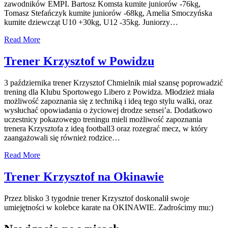
zawodników EMPI. Bartosz Komsta kumite juniorów -76kg,
Tomasz Stefańczyk kumite juniorów -68kg, Amelia Smoczyńska
kumite dziewcząt U10 +30kg, U12 -35kg. Juniorzy…
Read More
Trener Krzysztof w Powidzu
3 października trener Krzysztof Chmielnik miał szansę poprowadzić
trening dla Klubu Sportowego Libero z Powidza. Młodzież miała
możliwość zapoznania się z techniką i ideą tego stylu walki, oraz
wysłuchać opowiadania o życiowej drodze sensei’a. Dodatkowo
uczestnicy pokazowego treningu mieli możliwość zapoznania
trenera Krzysztofa z ideą football3 oraz rozegrać mecz, w który
zaangażowali się również rodzice…
Read More
Trener Krzysztof na Okinawie
Przez blisko 3 tygodnie trener Krzysztof doskonalił swoje
umiejętności w kolebce karate na OKINAWIE. Zadrościmy mu:)