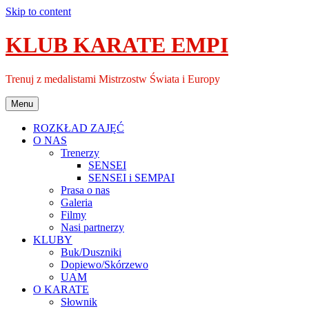
Skip to content
KLUB KARATE EMPI
Trenuj z medalistami Mistrzostw Świata i Europy
Menu
ROZKŁAD ZAJĘĆ
O NAS
Trenerzy
SENSEI
SENSEI i SEMPAI
Prasa o nas
Galeria
Filmy
Nasi partnerzy
KLUBY
Buk/Duszniki
Dopiewo/Skórzewo
UAM
O KARATE
Słownik