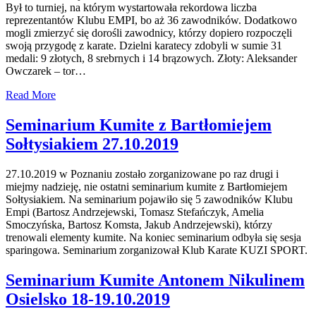
Był to turniej, na którym wystartowała rekordowa liczba
reprezentantów Klubu EMPI, bo aż 36 zawodników. Dodatkowo
mogli zmierzyć się dorośli zawodnicy, którzy dopiero rozpoczęli
swoją przygodę z karate. Dzielni karatecy zdobyli w sumie 31
medali: 9 złotych, 8 srebrnych i 14 brązowych. Złoty: Aleksander
Owczarek – tor…
Read More
Seminarium Kumite z Bartłomiejem
Sołtysiakiem 27.10.2019
27.10.2019 w Poznaniu zostało zorganizowane po raz drugi i
miejmy nadzieję, nie ostatni seminarium kumite z Bartłomiejem
Sołtysiakiem. Na seminarium pojawiło się 5 zawodników Klubu
Empi (Bartosz Andrzejewski, Tomasz Stefańczyk, Amelia
Smoczyńska, Bartosz Komsta, Jakub Andrzejewski), którzy
trenowali elementy kumite. Na koniec seminarium odbyła się sesja
sparingowa. Seminarium zorganizował Klub Karate KUZI SPORT.
Seminarium Kumite Antonem Nikulinem
Osielsko 18-19.10.2019