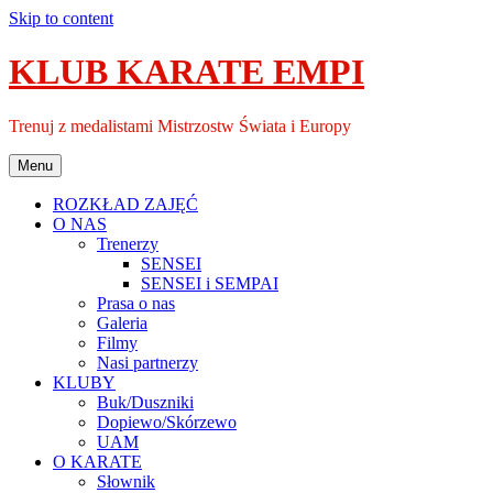
Skip to content
KLUB KARATE EMPI
Trenuj z medalistami Mistrzostw Świata i Europy
Menu
ROZKŁAD ZAJĘĆ
O NAS
Trenerzy
SENSEI
SENSEI i SEMPAI
Prasa o nas
Galeria
Filmy
Nasi partnerzy
KLUBY
Buk/Duszniki
Dopiewo/Skórzewo
UAM
O KARATE
Słownik