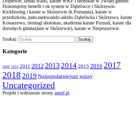
Dopiewie, sztuki walki, karate WKF i shotokan w Twojej gminie.
Honorujemy benefit i ok system w Dąbrówce i Skórzewie.
Kickboxing i karate w Skórzewie (k.Poznania), karate w
przedszkolu, judo-taekwondo-aikido Dąbrówka i Skórzewo, karate
Konarzewo, treningi shotokan, akademia karate Poznań, karate dla
dorosłych gimnazjum w Skórzewie), karate w Niepruszewie.
Szukaj:
Kategorie
2017
2014
2013
2012
2016
2011
2015
2009
2010
2018
2019
Najpopularniejsze wpisy
Uncategorized
Projekt i wdrozenie strony
amrif.pl