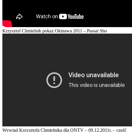
Krzysztof Chmielnik pokaz Okinawa 2011 – Passai Sho
Wywiad Krzysztofa Chmielnika dla ONTV – 09.12.2011r. – część