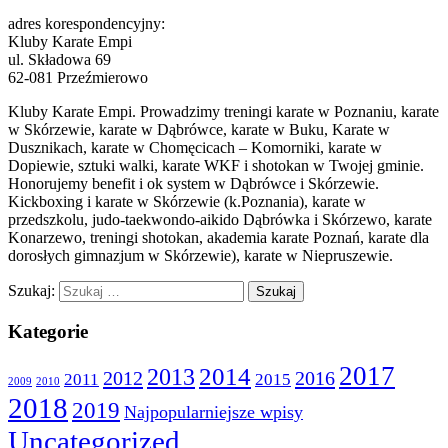
adres korespondencyjny:
Kluby Karate Empi
ul. Składowa 69
62-081 Przeźmierowo
Kluby Karate Empi. Prowadzimy treningi karate w Poznaniu, karate
w Skórzewie, karate w Dąbrówce, karate w Buku, Karate w
Dusznikach, karate w Chomęcicach – Komorniki, karate w
Dopiewie, sztuki walki, karate WKF i shotokan w Twojej gminie.
Honorujemy benefit i ok system w Dąbrówce i Skórzewie.
Kickboxing i karate w Skórzewie (k.Poznania), karate w
przedszkolu, judo-taekwondo-aikido Dąbrówka i Skórzewo, karate
Konarzewo, treningi shotokan, akademia karate Poznań, karate dla
dorosłych gimnazjum w Skórzewie), karate w Niepruszewie.
Szukaj:
Kategorie
2017
2014
2013
2012
2016
2011
2015
2009
2010
2018
2019
Najpopularniejsze wpisy
Uncategorized