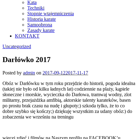
Kata
Techniki
Stopnie wtajemniczenia
Historia karate
Samoobrona
Zasady karate
KONTAKT
Uncategorized
Darłówko 2017
Posted by
admin
on
2017-09-12
2017-11-17
Obóz w Darłówku w tym roku przejdzie do historii, pogoda idealna
(takiej nie było od kilku ładnych lat) codziennie na plaży, kąpiele
słoneczne i morskie, wycieczka do Darłowa, tramwaj wodny, zlot
militarny, przejażdżka amfibią, aktorskie talenty karateków, basen
po prostu brak czasu na nudę i głupoty;) szkoda tylko, że to co
dobre szybko się kończy;) dziękuję wszystkim za udany obóz:) do
zobaczenia we wrześniu na treningu
więcej zdjęć i filmów na Naszym profilu na FACEBOOK’u