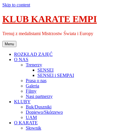
Skip to content
KLUB KARATE EMPI
Trenuj z medalistami Mistrzostw Świata i Europy
Menu
ROZKŁAD ZAJĘĆ
O NAS
Trenerzy
SENSEI
SENSEI i SEMPAI
Prasa o nas
Galeria
Filmy
Nasi partnerzy
KLUBY
Buk/Duszniki
Dopiewo/Skórzewo
UAM
O KARATE
Słownik