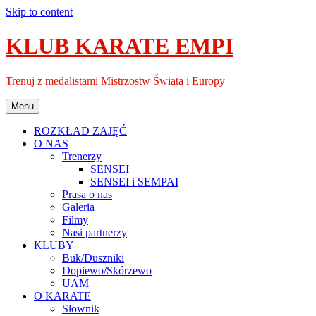
Skip to content
KLUB KARATE EMPI
Trenuj z medalistami Mistrzostw Świata i Europy
Menu
ROZKŁAD ZAJĘĆ
O NAS
Trenerzy
SENSEI
SENSEI i SEMPAI
Prasa o nas
Galeria
Filmy
Nasi partnerzy
KLUBY
Buk/Duszniki
Dopiewo/Skórzewo
UAM
O KARATE
Słownik