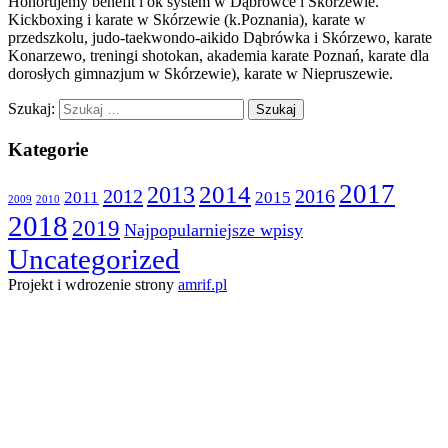
Honorujemy benefit i ok system w Dąbrówce i Skórzewie.
Kickboxing i karate w Skórzewie (k.Poznania), karate w
przedszkolu, judo-taekwondo-aikido Dąbrówka i Skórzewo, karate
Konarzewo, treningi shotokan, akademia karate Poznań, karate dla
dorosłych gimnazjum w Skórzewie), karate w Niepruszewie.
Szukaj:
Kategorie
2017
2014
2013
2012
2016
2011
2015
2009
2010
2018
2019
Najpopularniejsze wpisy
Uncategorized
Projekt i wdrozenie strony
amrif.pl