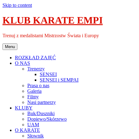
Skip to content
KLUB KARATE EMPI
Trenuj z medalistami Mistrzostw Świata i Europy
Menu
ROZKŁAD ZAJĘĆ
O NAS
Trenerzy
SENSEI
SENSEI i SEMPAI
Prasa o nas
Galeria
Filmy
Nasi partnerzy
KLUBY
Buk/Duszniki
Dopiewo/Skórzewo
UAM
O KARATE
Słownik