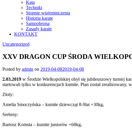
Kata
Techniki
Stopnie wtajemniczenia
Historia karate
Samoobrona
Zasady karate
KONTAKT
Uncategorized
XXV DRAGON CUP ŚRODA WIELKOPOL
Posted by
admin
on
2019-04-08
2019-04-08
2.03.2019
w Środzie Wielkopolskiej obył się jubileuszowy turnie
startowali tylko w konkurencjach kumite. Plan został zrealizowany, w
Złoty:
Amelia Smoczyńska – kumite dziewcząt 8-9lat +30kg,
Srebrny:
Bartosz Komsta – kumite juniorów +68kg,