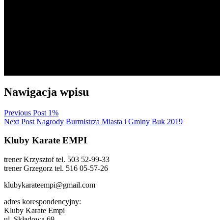
Nawigacja wpisu
Previous Post
1%
Next Post
Nagrody Burmistrza Miasta i Gminy Buk 2019
Kluby Karate EMPI
trener Krzysztof tel. 503 52-99-33
trener Grzegorz tel. 516 05-57-26
klubykarateempi@gmail.com
adres korespondencyjny:
Kluby Karate Empi
ul. Składowa 69